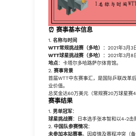
⏰
赛事基本信息
1.
名称与时间
WTT常规挑战赛（多哈）
：2021年3月3
WTT球星挑战赛（多哈）
：2021年3月8
地点
：卡塔尔多哈路萨尔体育馆。
2.
赛事背景
首届WTT中东赛事汇，是国际乒联改革
业价值。
总奖金达60万美元（常规赛20万球星赛
赛事结果
1.
男单冠军
：
球星挑战赛
：日本选手张本智和以4-2
2.
中国队参赛情况
：
未参加本站赛事
。因疫情及赛程冲突（备