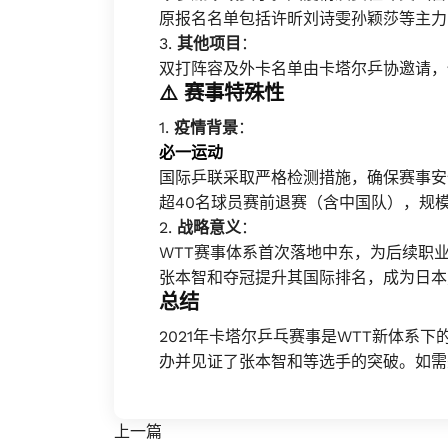
原报名名单包括许昕刘诗雯孙颖莎等主力
3.
其他项目
：
双打阵容及外卡名单由卡塔尔乒协邀请，
⚠️
赛事特殊性
1.
疫情背景
：
必一运动
国际乒联采取严格检测措施，确保赛事安
超40名球员赛前退赛（含中国队），规
2.
战略意义
：
WTT赛事体系首次落地中东，为后续职
张本智和夺冠提升其国际排名，成为日本
总结
2021年卡塔尔乒乓赛事是WTT新体系
办并见证了张本智和等选手的突破。如需
上一篇