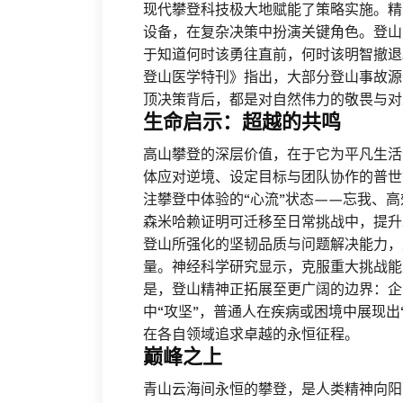
现代攀登科技极大地赋能了策略实施。精
设备，在复杂决策中扮演关键角色。登山
于知道何时该勇往直前，何时该明智撤退
登山医学特刊》指出，大部分登山事故源
顶决策背后，都是对自然伟力的敬畏与对
生命启示：超越的共鸣
高山攀登的深层价值，在于它为平凡生活
体应对逆境、设定目标与团队协作的普世
注攀登中体验的“心流”状态——忘我、
森米哈赖证明可迁移至日常挑战中，提升
登山所强化的坚韧品质与问题解决能力，
量。神经科学研究显示，克服重大挑战能
是，登山精神正拓展至更广阔的边界：企
中“攻坚”，普通人在疾病或困境中展现出
在各自领域追求卓越的永恒征程。
巅峰之上
青山云海间永恒的攀登，是人类精神向阳