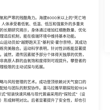
氧和严寒的残酷角力。海拔8000米以上的“死亡地
，人体承受着低氧、低温、低压和强紫外的多重夹
的长期研究揭示，身体通过增加红细胞数量、优化
理适应机制，能在极端环境中维持基本功能。
山运动员如“越野跑天王”基利安·霍尔奈特，其成功
练完美融合。运动科学表明，针对性训练能显著提
。诚然，遗传因素赋予部分个体得天独厚的优势，
非高原人群的血氧饱和度得到可观提升。攀登者的
理极限的主动试探与拓展。
略与风险管理的艺术。成功登顶依赖对天气窗口的
配给与团队的默契协作。喜马拉雅早期探险如1924
式”轻装快速风格与现代普遍采用的“探险式”（设
）形成鲜明对比。后者显著提升了安全性，却也引