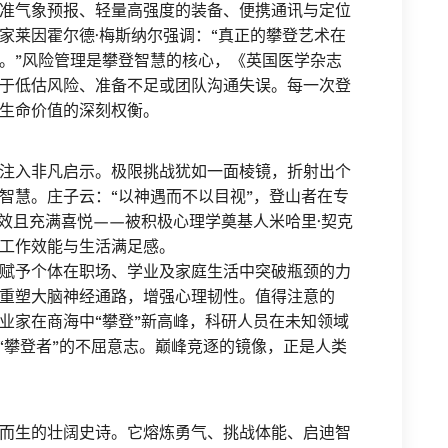
准气象预报、轻量高强度的装备、便携通讯与定位
家莱因霍尔德·梅斯纳尔强调：“真正的攀登艺术在
。”风险管理是攀登智慧的核心，《英国医学杂志
于低估风险、准备不足或团队沟通失误。每一次登
生命价值的深刻权衡。
注入非凡启示。极限挑战犹如一面棱镜，折射出个
智慧。庄子云：“以神遇而不以目视”，登山者在专
高效且充满喜悦——被积极心理学奠基人米哈里·契克
工作效能与生活满足感。
赋予个体在职场、学业及家庭生活中突破瓶颈的力
重塑大脑神经通路，增强心理韧性。值得注意的
业家在商海中“攀登”新高峰，科研人员在未知领域
“攀登者”的不屈意志。巅峰竞逐的镜像，正是人类
而生的壮阔史诗。它熔炼勇气、挑战体能、启迪智