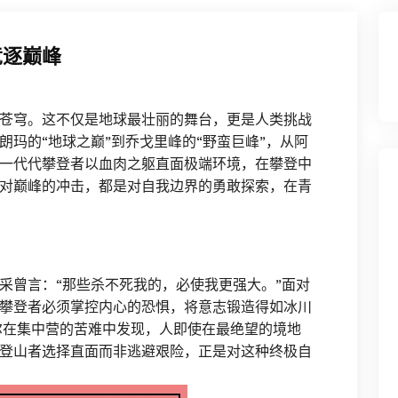
竞逐巅峰
苍穹。这不仅是地球最壮丽的舞台，更是人类挑战
玛的“地球之巅”到乔戈里峰的“野蛮巨峰”，从阿
一代代攀登者以血肉之躯直面极端环境，在攀登中
对巅峰的冲击，都是对自我边界的勇敢探索，在青
采曾言：“那些杀不死我的，必使我更强大。”面对
攀登者必须掌控内心的恐惧，将意志锻造得如冰川
尔在集中营的苦难中发现，人即使在最绝望的境地
登山者选择直面而非逃避艰险，正是对这种终极自