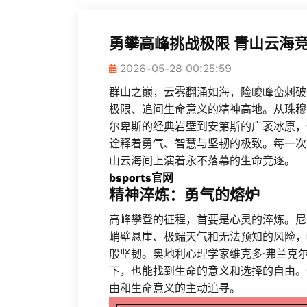
勇攀高峰挑战极限 青山云海
2026-05-28 00:25:59
群山之巅，云雾翻涌如海，险峻峰峦刺破
极限、追问生命意义的精神高地。从珠穆朗
尔卑斯的经典岩壁到安第斯的广袤冰原，
诠释着勇气、智慧与坚韧的极致。每一次
山云海间上演着永不落幕的生命竞逐。
bsports官网
精神淬炼：勇气的熔炉
高峰攀登的征程，首要是心灵的淬炼。尼
峭壁悬崖、极端天气和无法预知的风险，
般坚韧。奥地利心理学家维克多·弗兰克
下，也能找到生命的意义和选择的自由。
由和生命意义的主动追寻。