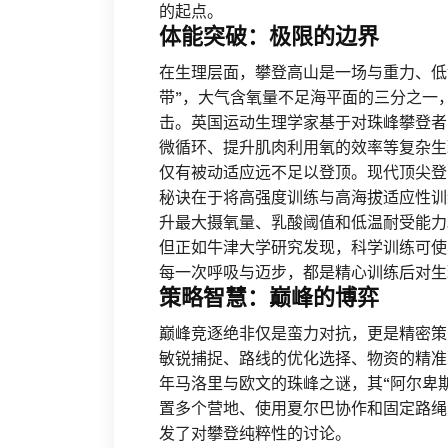
的起点。
体能突破：极限的边界
在生理层面，攀登高山是一场与重力、低
带”，大气含氧量不足海平面的三分之一
击。英国运动生理学家基于对珠峰攀登者
微循环、提升肌肉利用氧的效率等复杂生
仅有被动适应远不足以登顶。现代顶尖登
秘诀在于将高强度训练与高海拔适应性训
升最大摄氧量、乳酸阈值和低温耐受能力
但正如牛津大学研究发现，科学训练可使
每一次呼吸与迈步，都是精心训练后对生
策略智慧：巅峰的博弈
巅峰竞逐绝非仅是蛮力对抗，更是精密策
敏锐捕捉、路线的优化选择、物资的精准
年马洛里与欧文的珠峰之谜，其“阿尔卑斯
置多个营地、使用夏尔巴协作和固定路绳
发了对攀登纯粹性的讨论。